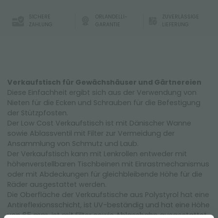
SICHERE
ORLANDELLI-
ZUVERLÄSSIGE
ZAHLUNG
GARANTIE
LIEFERUNG
Verkaufstisch für Gewächshäuser und Gärtnereien
Diese Einfachheit ergibt sich aus der Verwendung von
Nieten für die Ecken und Schrauben für die Befestigung
der Stützpfosten.
Der Low Cost Verkaufstisch ist mit Dänischer Wanne
sowie Ablassventil mit Filter zur Vermeidung der
Ansammlung von Schmutz und Laub.
Der Verkaufstisch kann mit Lenkrollen entweder mit
höhenverstellbaren Tischbeinen mit Einrastmechanismus
oder mit Abdeckungen für gleichbleibende Höhe für die
Räder ausgestattet werden.
Die Oberfläche der Verkaufstische aus Polystyrol hat eine
Antireflexionsschicht, ist UV-beständig und hat eine Höhe
von 65 mm, ist mit Filter sowie Ablasshahn ausgestattet.