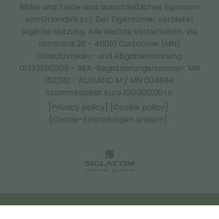
Bilder und Texte sind ausschließliches Eigentum
von Orlandelli s.r.l. Der Eigentümer verbietet
jegliche Nutzung. Alle Rechte vorbehalten. Via
Lombardi 26 - 46010 Curtatone (MN)
Umsatzsteuer- und Abgabenordnung
01333580205 - REA-Registrierungsnummer: MN
152392 - AUSLAND M / MN 004894
Stammkapital: Euro 100.000,00 i.v.
[Privacy policy]
[Cookie policy]
[Cookie-Einstellungen ändern]