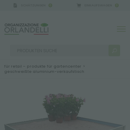
SCHÄTZUNGEN
EINKAUFSWAGEN
0
0
 GERMANY - SPONSOR
-
von 16.08.2026 bis 22.08.2
für retail – produkte für gartencenter
>
geschweißte aluminium-verkaufstisch
SUCHERGEBNISSE:
Sortieren nach:
MEHR ERGEBNISSE FÜR SIE: