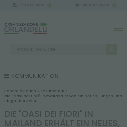
SCHÄTZUNGEN
EINKAUFSWAGEN
0
0
KOMMUNIKATION
SUCHERGEBNISSE:
Sortieren nach:
TESTIMONIAL
communication
>
testimonial
>
die "oasi dei fiori" in mailand erhält ein neues, junges und
NEWS
elegantes layout
VIDEO
DIE "OASI DEI FIORI" IN
KATALOGE
MEHR ERGEBNISSE FÜR SIE:
MAILAND ERHÄLT EIN NEUES,