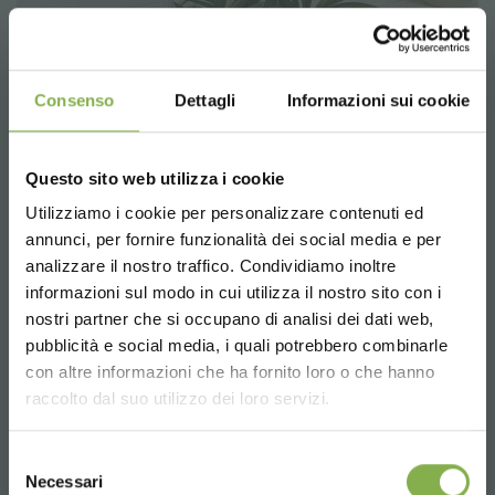
Consenso
Dettagli
Informazioni sui cookie
Questo sito web utilizza i cookie
Utilizziamo i cookie per personalizzare contenuti ed
TAUCHE EIN IN UNSERE
annunci, per fornire funzionalità dei social media e per
WELT!
analizzare il nostro traffico. Condividiamo inoltre
informazioni sul modo in cui utilizza il nostro sito con i
Ein kleines Geschenk für dich...
nostri partner che si occupano di analisi dei dati web,
pubblicità e social media, i quali potrebbero combinarle
Choose the country you are in and your
con altre informazioni che ha fornito loro o che hanno
5 % Rabatt
auf deine erste Bestellung *
language for a better browsing experience
raccolto dal suo utilizzo dei loro servizi.
2 % Rabatt immer
auf tutti deine
zukünftigen Einkäufe *
UNITED STATES
Kostenloser Versand
ab einem Bestellwert
Selezione
Necessari
von 15.000 €
del