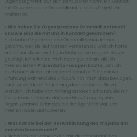
Jugendsegment, auf sich zieht. Daher nahm ich Kontakt
mit Organizzazione Orlandelli auf, um das Projekt zu
realisieren.
•
Wie haben Sie Organizzazione Orlandelli entdeckt
und wie sind Sie mit uns in Kontakt gekommen?
• Ich habe Organizzazione Orlandelli schon immer
gekannt, weil sie auf Messen vertreten ist, und ich hatte
schon vor dieser wichtigen Maßnahme einige Einkäufe
getätigt. Ich erinnere mich noch gut daran, als ich
meinen ersten
Präsentationswagen
kaufte, den ich
auch nach vielen Jahren noch benutze. Die positive
Erfahrung während des Einkaufs hat mich dazu bewogen,
mich auch für die Einrichtung des Ladens an Sie zu
wenden. Ich habe von Anfang an Ideen erhalten, die mir
klar gemacht haben, dass die Beauftragung von
Organizzazione Orlandelli die richtige Wahl war, um
meinen Laden aufzuwerten.
•
Was hat Sie bei der Verwirklichung des Projekts am
meisten beeindruckt?
• Sicherlich die Schnelligkeit, mit der das endgültige