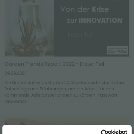
Garden Trends Report 2022 - Erster Teil
09.09.2021
Die Branchentrends Garten 2022 bieten nützliche Daten,
Ratschläge und Erfahrungen, um die Arbeit für das
kommende Jahr besser planen zu können. Passwort:
Innovation.