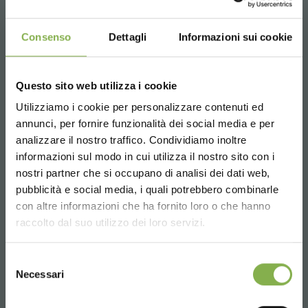
Consenso
Dettagli
Informazioni sui cookie
Questo sito web utilizza i cookie
Utilizziamo i cookie per personalizzare contenuti ed
TAUCHE EIN IN UNSERE
annunci, per fornire funzionalità dei social media e per
WELT!
2024 Gartentrends-Bericht: Bald verfügbar
analizzare il nostro traffico. Condividiamo inoltre
informazioni sul modo in cui utilizza il nostro sito con i
Bestellen Sie noch heute Ihre Ausgabe des 2024er
Ein kleines Geschenk für dich...
nostri partner che si occupano di analisi dei dati web,
Gartentrends-Berichts und erfahren Sie mehr über sieben
bevorstehende Trends, die positioniert sind, um das
pubblicità e social media, i quali potrebbero combinarle
Choose the country you are in and your
Verbraucherverhalten im kommenden Jahr zu
con altre informazioni che ha fornito loro o che hanno
5 % Rabatt
auf deine erste Bestellung *
language for a better browsing experience
beeinflussen.
raccolto dal suo utilizzo dei loro servizi.
2 % Rabatt immer
auf tutti deine
zukünftigen Einkäufe *
UNITED STATES
Kostenloser Versand
ab einem Bestellwert
Selezione
Necessari
von 15.000 €
del
consenso
News und Updates
vorab (wählen Sie bei
ENGLISH