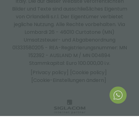
Italy.
Die auf dieser Website veröffentlichten
Bilder und Texte sind ausschließliches Eigentum
von Orlandelli s.r.l. Der Eigentümer verbietet
jegliche Nutzung. Alle Rechte vorbehalten. Via
Lombardi 26 - 46010 Curtatone (MN)
Umsatzsteuer- und Abgabenordnung
01333580205 - REA-Registrierungsnummer: MN
152392 - AUSLAND M / MN 004894
Stammkapital: Euro 100.000,00 i.v.
[Privacy policy]
[Cookie policy]
[Cookie-Einstellungen ändern]