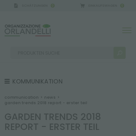
SCHÄTZUNGEN
EINKAUFSWAGEN
0
0
KOMMUNIKATION
SUCHERGEBNISSE:
Sortieren nach:
TESTIMONIAL
communication
>
news
>
garden trends 2018 report - erster teil
NEWS
GARDEN TRENDS 2018
VIDEO
REPORT - ERSTER TEIL
KATALOGE
MEHR ERGEBNISSE FÜR SIE: