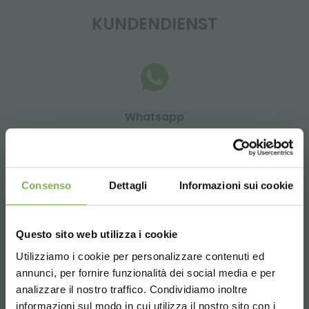
KUNDENDIENST
Whatsapp
Anfrage Informationen
+39 3457719939
Consenso
Dettagli
Informazioni sui cookie
Questo sito web utilizza i cookie
Email
Utilizziamo i cookie per personalizzare contenuti ed
TAUCHE EIN IN UNSERE
Anfrage Informationen
annunci, per fornire funzionalità dei social media e per
WELT!
info@orlandelli.it
analizzare il nostro traffico. Condividiamo inoltre
informazioni sul modo in cui utilizza il nostro sito con i