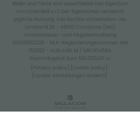
Bilder und Texte sind ausschließliches Eigentum
von Orlandelli s.r.l. Der Eigentümer verbietet
jegliche Nutzung. Alle Rechte vorbehalten. Via
Lombardi 26 - 46010 Curtatone (MN)
Umsatzsteuer- und Abgabenordnung
01333580205 - REA-Registrierungsnummer: MN
152392 - AUSLAND M / MN 004894
Stammkapital: Euro 100.000,00 i.v.
[Privacy policy]
[Cookie policy]
[Cookie-Einstellungen ändern]