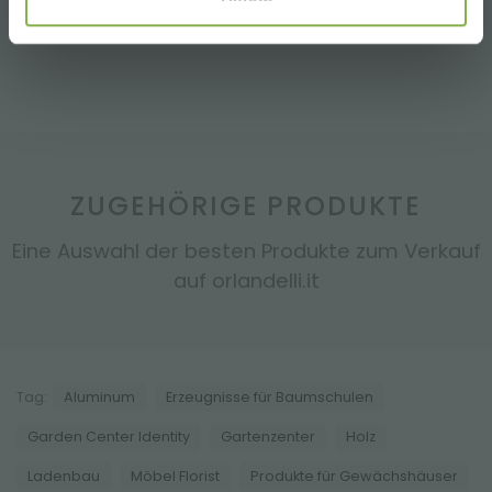
mehr und verwandeln Sie Ihren Verkaufsbereich in
eine einladende und gut organisierte Umgebung!
ZUGEHÖRIGE PRODUKTE
Eine Auswahl der besten Produkte zum Verkauf
auf orlandelli.it
Tag:
Aluminum
Erzeugnisse für Baumschulen
Garden Center Identity
Gartenzenter
Holz
Ladenbau
Möbel Florist
Produkte für Gewächshäuser