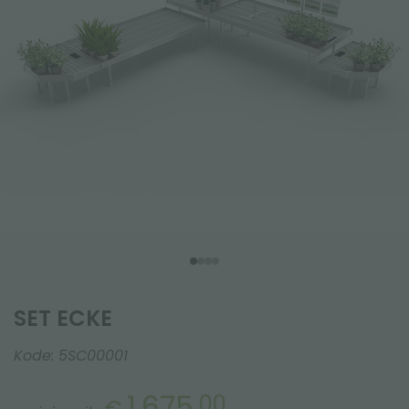
SET ECKE
Kode:
5SC00001
1.675,
00