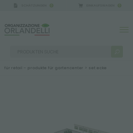
SCHÄTZUNGEN
EINKAUFSWAGEN
0
0
für retail – produkte für gartencenter
>
set ecke
SUCHERGEBNISSE:
Sortieren nach:
MEHR ERGEBNISSE FÜR SIE: