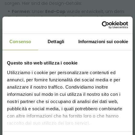
sorgen. Hier sind die Design-Details:
Formen
: Unser
End-Cap
wurde entwickelt, um dem
Tischende eine harmonische Optik zu verleihen,
während die
quadratische Eckwanne
eine perfekte
Integration mit größeren Ausstellungselementen
gewährleistet.
Consenso
Dettagli
Informazioni sui cookie
Größen
: Der Einsatz von Verkaufstischen in
verschiedenen Größen hilft, das Sortiment optimal zu
präsentieren und den Kunden einen umfassenden
Überblick über die Produktauswahl zu bieten.
Questo sito web utilizza i cookie
Unterschiedliche Höhen
: Eine mehrstufige
Utilizziamo i cookie per personalizzare contenuti ed
TAUCHE EIN IN UNSERE
Präsentation ist entscheidend, um den Raum
DATENBLATT
annunci, per fornire funzionalità dei social media e per
dynamischer zu gestalten, die Pflanzenmerkmale
WELT!
analizzare il nostro traffico. Condividiamo inoltre
hervorzuheben und die Benutzerfreundlichkeit der
informazioni sul modo in cui utilizza il nostro sito con i
Ausstellungsfläche zu verbessern.
HERUNTERLADEN
Ein kleines Geschenk für dich...
nostri partner che si occupano di analisi dei dati web,
Vielseitigkeit und einfache
pubblicità e social media, i quali potrebbero combinarle
Choose the country you are in and your
Handhabung
con altre informazioni che ha fornito loro o che hanno
5 % Rabatt
auf deine erste Bestellung *
language for a better browsing experience
Melden Sie sich an oder
raccolto dal suo utilizzo dei loro servizi.
2 % Rabatt immer
auf tutti deine
Der
Set Corner
ist eine einfache, praktische Lösung, die
zukünftigen Einkäufe *