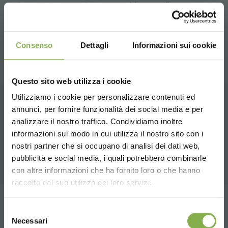
Serienausstattung: ABS Wanne, Ablassventil,
Bewässerungsvlies.
Consenso
Dettagli
Informazioni sui cookie
Questo sito web utilizza i cookie
Utilizziamo i cookie per personalizzare contenuti ed
TAUCHE EIN IN UNSERE
DATENBLATT
annunci, per fornire funzionalità dei social media e per
ZUGEHÖRIGE PRODUKTE
WELT!
analizzare il nostro traffico. Condividiamo inoltre
informazioni sul modo in cui utilizza il nostro sito con i
Eine Auswahl der besten Produkte zum Verkauf
HERUNTERLADEN
Ein kleines Geschenk für dich...
nostri partner che si occupano di analisi dei dati web,
auf orlandelli.it
pubblicità e social media, i quali potrebbero combinarle
Choose the country you are in and your
con altre informazioni che ha fornito loro o che hanno
5 % Rabatt
auf deine erste Bestellung *
language for a better browsing experience
Melden Sie sich an oder
raccolto dal suo utilizzo dei loro servizi.
2 % Rabatt immer
auf tutti deine
zukünftigen Einkäufe *
registrieren Sie sich, um
UNITED STATES
teilen
Kostenloser Versand
ab einem Bestellwert
Selezione
das technische
Necessari
von 15.000 €
del