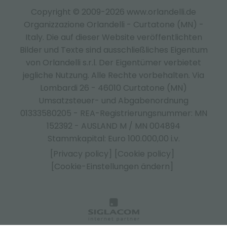
Copyright © 2009-2026 www.orlandelli.de
Organizzazione Orlandelli - Curtatone (MN) -
Italy.
Die auf dieser Website veröffentlichten
Bilder und Texte sind ausschließliches Eigentum
von Orlandelli s.r.l. Der Eigentümer verbietet
jegliche Nutzung. Alle Rechte vorbehalten. Via
Lombardi 26 - 46010 Curtatone (MN)
Umsatzsteuer- und Abgabenordnung
01333580205 - REA-Registrierungsnummer: MN
152392 - AUSLAND M / MN 004894
Stammkapital: Euro 100.000,00 i.v.
[Privacy policy]
[Cookie policy]
[Cookie-Einstellungen ändern]