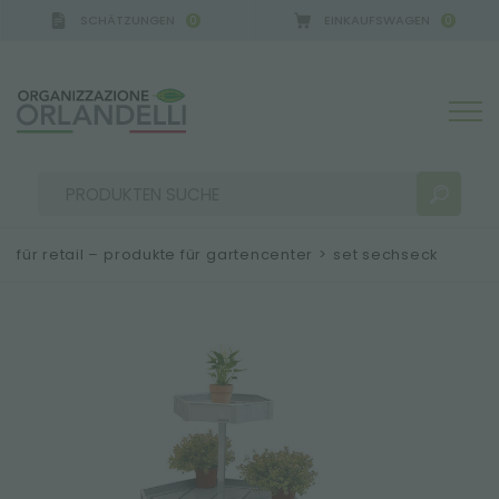
SCHÄTZUNGEN
EINKAUFSWAGEN
0
0
für retail – produkte für gartencenter
>
set sechseck
SUCHERGEBNISSE:
Sortieren nach:
MEHR ERGEBNISSE FÜR SIE: