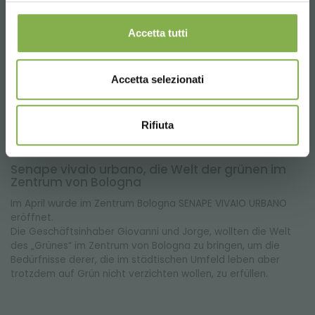
Accetta tutti
Accetta selezionati
Rifiuta
Senape vivaio urbano, die Welt der grünen im
Zentrum von Bologna
Im April wurde im Zentrum Bologna SENAPE VIVAIO URBANO
eröffnet.
Die Geschäftsinhaber Giovanni und Jorge, wollten die Welt
des „Grünes“ im Zentrum von Bologna zu bringen, um die
Bedürfnisse derer, die im städtischen Umfeld leben aber
trotzdem auf Grün nicht verzichten wollen, zu erfüllen.