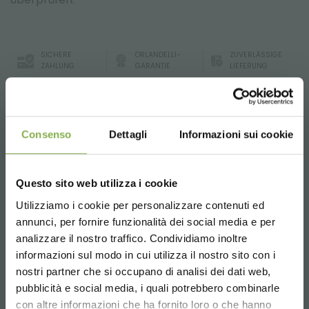
SICHERE
ORLANDELLI-
ZUVERLÄSSIGE
ZAHLUNG
GARANTIE
LIEFERUNG
Consenso
Dettagli
Informazioni sui cookie
Wanne für Verkaufstische in grauem Pst
mit hoher
Beständigkeit gegen UV-Strahlen und Blendschutz.
Durch die charakteristischen Rüschen eignet es sich auch
Questo sito web utilizza i cookie
zur Bewässerung mit Flow- und Reflux-Systemen.
Die ausreichende Neigung vermeidet einen Wasserstau.
Utilizziamo i cookie per personalizzare contenuti ed
TAUCHE EIN IN UNSERE
DATENBLATT
OPTIONAL: Ablassen, Ablassventil und Filter, die die
annunci, per fornire funzionalità dei social media e per
WELT!
Ansammlung von Schmutz und Laub verhindern.
analizzare il nostro traffico. Condividiamo inoltre
In verschiedenen Größen erhältlich
informazioni sul modo in cui utilizza il nostro sito con i
HERUNTERLADEN
Ein kleines Geschenk für dich...
nostri partner che si occupano di analisi dei dati web,
pubblicità e social media, i quali potrebbero combinarle
Choose the country you are in and your
con altre informazioni che ha fornito loro o che hanno
5 % Rabatt
auf deine erste Bestellung *