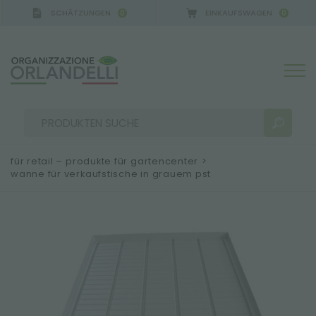
SCHÄTZUNGEN
EINKAUFSWAGEN
0
0
für retail – produkte für gartencenter
>
wanne für verkaufstische in grauem pst
SUCHERGEBNISSE:
Sortieren nach:
MEHR ERGEBNISSE FÜR SIE: