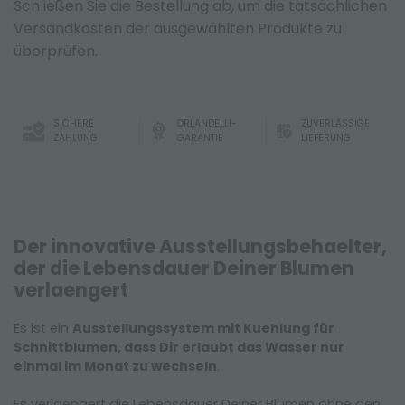
Schließen Sie die Bestellung ab, um die tatsächlichen
Versandkosten der ausgewählten Produkte zu
überprüfen.
SICHERE
ORLANDELLI-
ZUVERLÄSSIGE
ZAHLUNG
GARANTIE
LIEFERUNG
Der innovative Ausstellungsbehaelter,
der die Lebensdauer Deiner Blumen
verlaengert
Es ist ein
Ausstellungssystem mit Kuehlung für
Schnittblumen, dass Dir erlaubt das Wasser nur
einmal im Monat zu wechseln
.
Es verlaengert die Lebensdauer Deiner Blumen ohne den