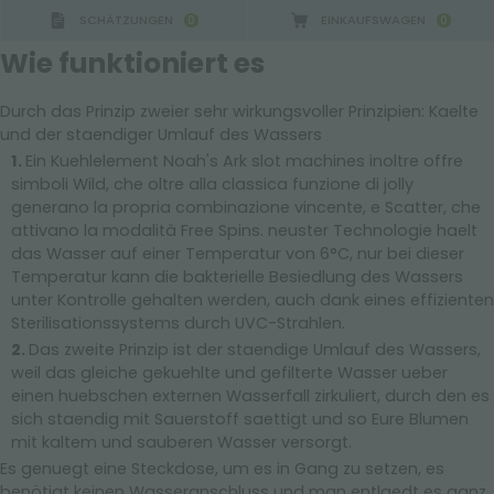
SCHÄTZUNGEN
EINKAUFSWAGEN
0
0
GERMANY - SPONSOR
-
von 16.08.2026 bis 22.08.20
Wie funktioniert es
Durch das Prinzip zweier sehr wirkungsvoller Prinzipien: Kaelte
und der staendiger Umlauf des Wassers
Ein Kuehlelement Noah's Ark slot machines inoltre offre
simboli Wild, che oltre alla classica funzione di jolly
generano la propria combinazione vincente, e Scatter, che
attivano la modalità Free Spins. neuster Technologie haelt
das Wasser auf einer Temperatur von 6°C, nur bei dieser
für retail – produkte für gartencenter
>
ausstellungssystem mit kuehlung fior d'acqua
Temperatur kann die bakterielle Besiedlung des Wassers
unter Kontrolle gehalten werden, auch dank eines effizienten
Sterilisationssystems durch UVC-Strahlen.
SUCHERGEBNISSE:
Sortieren nach:
Das zweite Prinzip ist der staendige Umlauf des Wassers,
weil das gleiche gekuehlte und gefilterte Wasser ueber
einen huebschen externen Wasserfall zirkuliert, durch den es
sich staendig mit Sauerstoff saettigt und so Eure Blumen
mit kaltem und sauberen Wasser versorgt.
MEHR ERGEBNISSE FÜR SIE:
Es genuegt eine Steckdose, um es in Gang zu setzen, es
benötigt keinen Wasseranschluss und man entlaedt es ganz