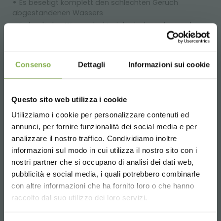
Es besetigt komplett den schlechten Geruch
abgestandenen Wassers
Es haelt das Wasser bakteriologisch sauber und
sauerstoffgesaettigt
Auf wenig Raum immer eine effektvolle
Blumenkomposition
Consenso
Dettagli
Informazioni sui cookie
Die Ausstellungsbehaelter Fior d'Acqua erlauben es:
die Lebensdauer von Schnittblumen zu verlaengern
Questo sito web utilizza i cookie
die unbequemen Vasen von einst zu ersetzen
den Arbeitsaufwand des Floristen durch nur einen
Utilizziamo i cookie per personalizzare contenuti ed
TAUCHE EIN IN UNSERE
Wasserwechsel in der Woche zu reduzieren
DATENBLATT
annunci, per fornire funzionalità dei social media e per
WELT!
den Gebrauch von Kuehlraeumen stark
analizzare il nostro traffico. Condividiamo inoltre
einzuschraenken
informazioni sul modo in cui utilizza il nostro sito con i
HERUNTERLADEN
die Qualitaet des zum Verkauf stehenden Produktes
Ein kleines Geschenk für dich...
nostri partner che si occupano di analisi dei dati web,
zu verbessern
pubblicità e social media, i quali potrebbero combinarle
Choose the country you are in and your
die Abfaelle stark zu reduzieren
con altre informazioni che ha fornito loro o che hanno
5 % Rabatt
auf deine erste Bestellung *
language for a better browsing experience
die schlechten Gerueche zu eliminieren
Melden Sie sich an oder
raccolto dal suo utilizzo dei loro servizi.
2 % Rabatt immer
auf tutti deine
den vorhandenen Ausstellungsplatz bestmoeglich zu
zukünftigen Einkäufe *
registrieren Sie sich, um
nutzen
UNITED STATES