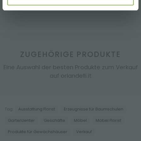
ZUGEHÖRIGE PRODUKTE
Eine Auswahl der besten Produkte zum Verkauf
auf orlandelli.it
Tag:
Ausstattung Florist
Erzeugnisse für Baumschulen
Gartenzenter
Geschäfte
Möbel
Möbel Florist
Produkte für Gewächshäuser
Verkauf