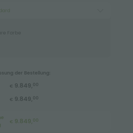
dard
are Farbe
ung der Bestellung:
9.849,
00
€
9.849,
00
€
me
9.849,
00
€
g