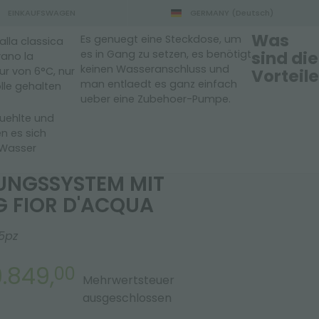
EINKAUFSWAGEN
GERMANY
(Deutsch)
Was
Es genuegt eine Steckdose, um
alla classica
es in Gang zu setzen, es benötigt
sind die
vano la
keinen Wasseranschluss und
ur von 6°C, nur
Vorteile
man entlaedt es ganz einfach
lle gehalten
ueber eine Zubehoer-Pumpe.
kuehlte und
en es sich
Sortieren nach:
 Wasser
UNGSSYSTEM MIT
 FIOR D'ACQUA
5pz
.849,
00
Mehrwertsteuer
ausgeschlossen