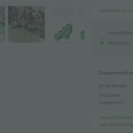
Optional:
Stan
Freiwählb
Standard
Zusammenfass
preis jeweils
Produkte
insgesamt
Gesamtsum
der Bestellun