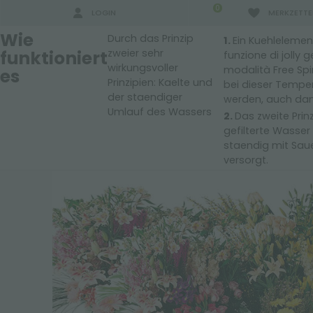
0
LOGIN
MERKZETTE
Wie
Durch das Prinzip
Ein Kuehlelement
funktioniert
zweier sehr
funzione di jolly
wirkungsvoller
modalità Free Spi
es
Prinzipien: Kaelte und
bei dieser Temper
der staendiger
werden, auch dank
Umlauf des Wassers
Das zweite Prin
für retail – produkte für gartencenter
>
ausstellungssyste
gefilterte Wasser
SUCHERGEBNISSE:
staendig mit Sau
versorgt.
MEHR ERGEBNISSE FÜR SIE: