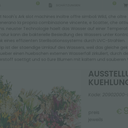
0
0
L
SCHÄTZUNGEN
 Noah's Ark slot machines inoltre offre simboli Wild, che oltre 
 generano la propria combinazione vincente, e Scatter, che atti
ns. neuster Technologie haelt das Wasser auf einer Temperat
atur kann die bakterielle Besiedlung des Wassers unter Kontro
 eines effizienten Sterilisationssystems durch UVC-Strahlen.
zip ist der staendige Umlauf des Wassers, weil das gleiche ge
m mit kuehlung fior d'acqua
 ueber einen huebschen externen Wasserfall zirkuliert, durch d
erstoff saettigt und so Eure Blumen mit kaltem und sauberen
AUSSTELL
KUEHLUNG
Kode:
20902000-
9
€
preis
jeweils