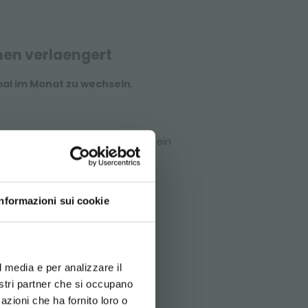
men verlaengert
mal im Monat zu wechseln
.
splatz für die Blumen, indem es ein
deal fuer den Blumenfachhandel
LT!
Informazioni sui cookie
DEN
d your language
erience
e sich,
l media e per analizzare il
nostri partner che si occupano
rzuladen
g die Option
azioni che ha fornito loro o