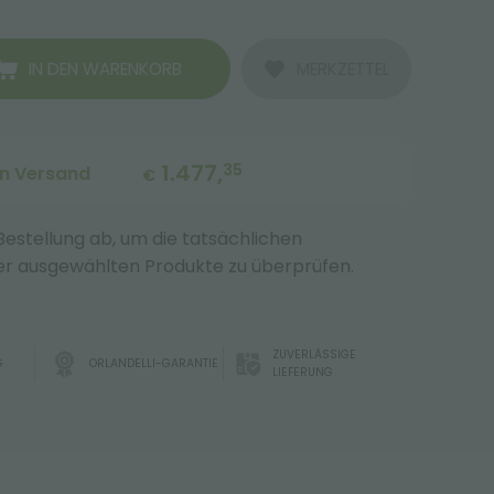
IN DEN WARENKORB
MERKZETTEL
1.477,
35
en Versand
€
 Bestellung ab, um die tatsächlichen
r ausgewählten Produkte zu überprüfen.
ZUVERLÄSSIGE
G
ORLANDELLI-GARANTIE
LIEFERUNG