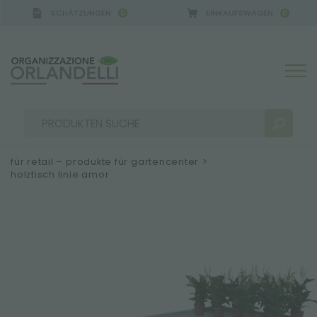
SCHÄTZUNGEN
EINKAUFSWAGEN
0
0
GERMANY - SPONSOR
-
von 16.08.2026 bis 22.08.202
für retail – produkte für gartencenter
>
holztisch linie amor
SUCHERGEBNISSE:
Sortieren nach:
MEHR ERGEBNISSE FÜR SIE: