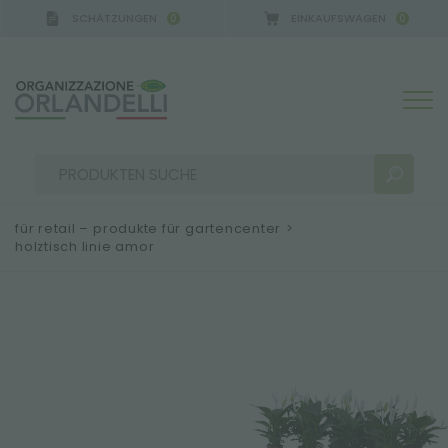
SCHÄTZUNGEN
EINKAUFSWAGEN
0
0
für retail – produkte für gartencenter
>
holztisch linie amor
SUCHERGEBNISSE:
Sortieren nach:
MEHR ERGEBNISSE FÜR SIE: