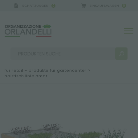
SCHÄTZUNGEN
EINKAUFSWAGEN
0
0
GERMANY - SPONSOR
-
von 16.08.2026 bis 22.08.202
für retail – produkte für gartencenter
>
holztisch linie amor
SUCHERGEBNISSE:
Sortieren nach:
MEHR ERGEBNISSE FÜR SIE: