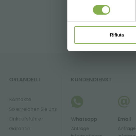
weiter:
3° global diy-summit 2015
consenso
FAQ
* Rabatte sind
Versand.
Rifiuta
ORLANDELLI
KUNDENDIENST
Kontakte
So erreichen Sie uns
Einkaufsführer
Whatsapp
Email
Garantie
Anfrage
Anfrage