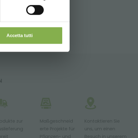
SITEMAP
ckung und
Accetta tutti
N
odukte zur
Maßgeschneid
Kontaktieren Sie
slieferung
erte Projekte für
uns, um einen
reit
Pflanzen- und
Besuch in unserem