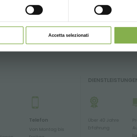
JETZT REGISTRIEREN
GLOSSAR
TOP-SUCHANFRAGEN
TAG DIRECTORY
 nicht kombinierbar und berechnen sich exklusive Verpa
Accetta selezionati
teilen
DIENSTLEISTUNGE
Telefon
Über 40 Jahre
Pr
Erfahrung
Au
Von Montag bis
be