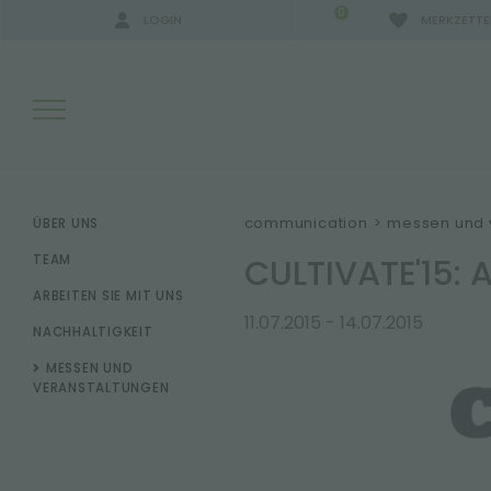
0
LOGIN
MERKZETTE
SUCHERGEBNISSE:
communication
>
messen und 
ÜBER UNS
CULTIVATE'15:
TEAM
ARBEITEN SIE MIT UNS
MEHR ERGEBNISSE FÜR SIE:
11.07.2015 - 14.07.2015
NACHHALTIGKEIT
MESSEN UND
VERANSTALTUNGEN