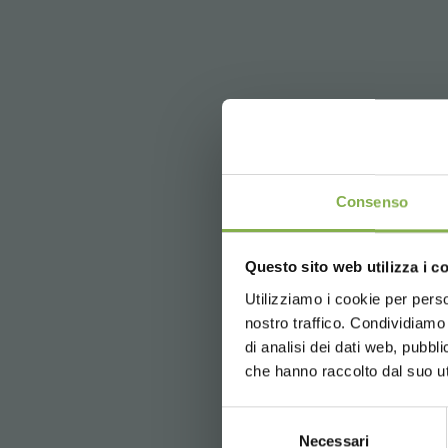
TA
Consenso
5 % Rabatt
Questo sito web utilizza i c
2 % Rabatt
Utilizziamo i cookie per perso
Kostenlose
nostro traffico. Condividiamo 
News und 
di analisi dei dati web, pubbl
Newsletter)
che hanno raccolto dal suo uti
Selezione
vorherige:
organizzazione orlandell
Necessari
del