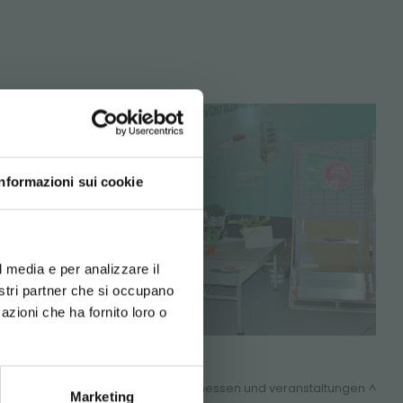
LT!
Informazioni sui cookie
d your language
erience
l media e per analizzare il
nostri partner che si occupano
g die Option
azioni che ha fornito loro o
messen und veranstaltungen
Marketing