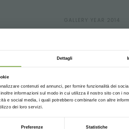
GALLERY YEAR 2014
UCHE EIN IN UNSERE WE
Ein kleines Geschenk für dich...
Dettagli
Choose the country you are in an
auf deine erste Bestellung *
ookie
for a better browsing exp
 immer
auf tutti deine zukünftigen Einkäufe *
nalizzare contenuti ed annunci, per fornire funzionalità dei socia
r Versand
ab einem Bestellwert von 15.000 €
inoltre informazioni sul modo in cui utilizza il nostro sito con i 
Updates
vorab (wählen Sie bei der Registrierun
icità e social media, i quali potrebbero combinarle con altre inform
UNITED STATES
ENGLISH
lizzo dei loro servizi.
i präsentiert das buch von robert f. zurel
Preferenze
Statistiche
CONTINUE