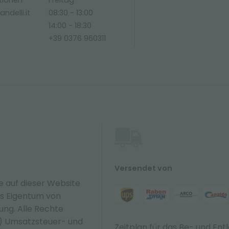
tionen
Freitag
ndelli.it
08:30 - 13:00
14:00 - 18:30
+39 0376 960311
Versendet von
e auf dieser Website
hes Eigentum von
zung. Alle Rechte
N) Umsatzsteuer- und
Zeitplan für das Be- und Ent