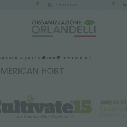
0
0
L
SCHÄTZUNGEN
IGCA GERMANY - SPONSOR
-
von 16.08.2026 bis 
veranstaltungen
>
cultivate'15: american hort
 AMERICAN HORT