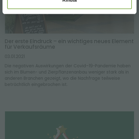
Der erste Eindruck – ein wichtiges neues Element
für Verkaufsräume
03.01.2021
Die negativen Auswirkungen der Covid–19-Pandemie haben
sich im Blumen- und Zierpflanzenanbau weniger stark als in
anderen Branchen gezeigt, wo die Nachfrage teilweise
beträchtlich eingebrochen ist.