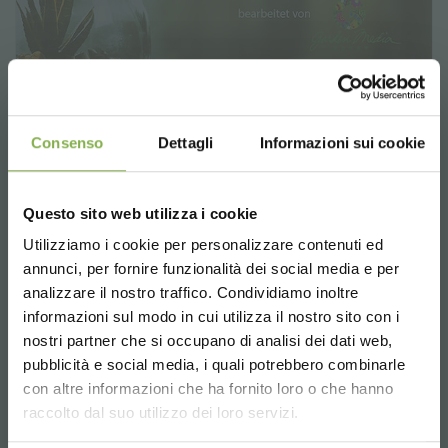
Der Gartentrendbericht 2022 kommt bald!
02.09.2021
Consenso
Dettagli
Informazioni sui cookie
Der Bericht, um herauszufinden, wie das Gartencenter die
Trends nutzen und für mehr Kunden gewinnen kann
Questo sito web utilizza i cookie
Utilizziamo i cookie per personalizzare contenuti ed
TAUCHE EIN IN UNSERE
annunci, per fornire funzionalità dei social media e per
WELT!
analizzare il nostro traffico. Condividiamo inoltre
informazioni sul modo in cui utilizza il nostro sito con i
Ein kleines Geschenk für dich...
nostri partner che si occupano di analisi dei dati web,
pubblicità e social media, i quali potrebbero combinarle
Choose the country you are in and your
con altre informazioni che ha fornito loro o che hanno
5 % Rabatt
auf deine erste Bestellung *
language for a better browsing experience
raccolto dal suo utilizzo dei loro servizi.
2 % Rabatt immer
auf tutti deine
zukünftigen Einkäufe *