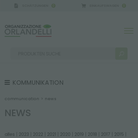
SCHÄTZUNGEN
EINKAUFSWAGEN
0
0
RMANY - SPONSOR
-
von 16.08.2026 bis 22.08.2026
KOMMUNIKATION
SUCHERGEBNISSE:
Sortieren nach:
TESTIMONIAL
communication
>
news
NEWS
NEWS
VIDEO
KATALOGE
MEHR ERGEBNISSE FÜR SIE:
|
|
|
|
|
|
|
|
|
alles
2023
2022
2021
2020
2019
2018
2017
2015