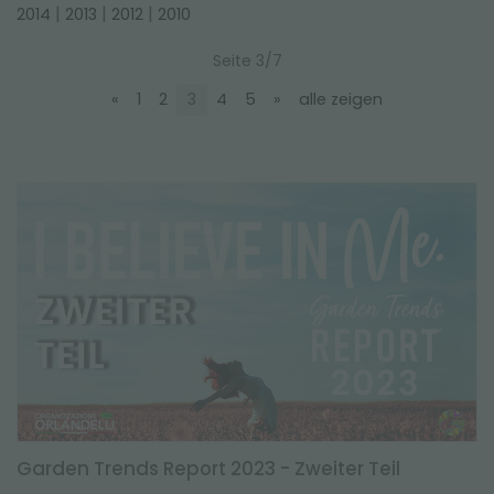
NEWSLETTER
|
|
|
2014
2013
2012
2010
Seite 3/7
«
1
2
3
4
5
»
alle zeigen
Garden Trends Report 2023 - Zweiter Teil